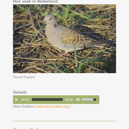
Hoe vaak in Nederland:
Natural England
Geluid:
00:00
00:00
Niels Krabbe (
www.xeno-canto.org
)