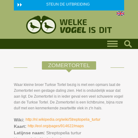
Skip to main content
STEUN DE UITBREIDING
ZOMERTORTEL
Waar kleine broer Turkse Tortel bezig is met een opmars laat de
Zomertortel een gestage daling zien. Het is onduidelijk waar dat
aan ligt. De Zomertortel is in ieder geval een veel schuwere vogel
dan de Turkse Tortel. De Zomertortel is een lichtbruine, bijna roze
duif met een kenmerkende zwartwitte vlek in z'n hals.
Wiki:
http://nl.wikipedia.org/wiki/Streptopelia_turtur
Kaart:
http://eol.org/pages/914622/maps
Latijnse naam:
Streptopelia turtur