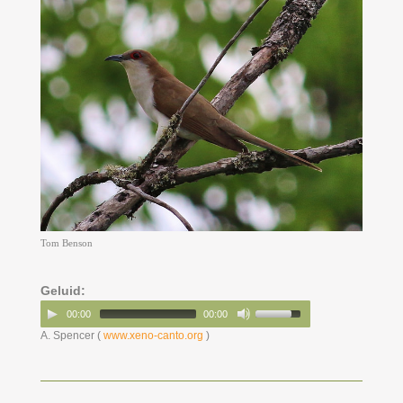
Tom Benson
Geluid:
00:00
00:00
A. Spencer (
www.xeno-canto.org
)