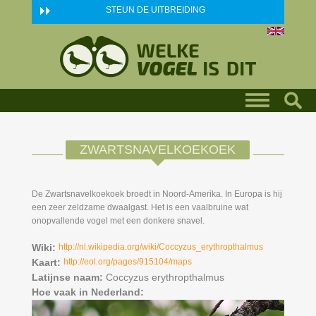
Skip to main content
STEUN DE UITBREIDING
ZWARTSNAVELKOEKOEK
De Zwartsnavelkoekoek broedt in Noord-Amerika. In Europa is hij
een zeer zeldzame dwaalgast. Het is een vaalbruine wat
onopvallende vogel met een donkere snavel.
Wiki:
http://nl.wikipedia.org/wiki/Coccyzus_erythropthalmus
Kaart:
http://eol.org/pages/915104/maps
Latijnse naam:
Coccyzus erythropthalmus
Hoe vaak in Nederland: