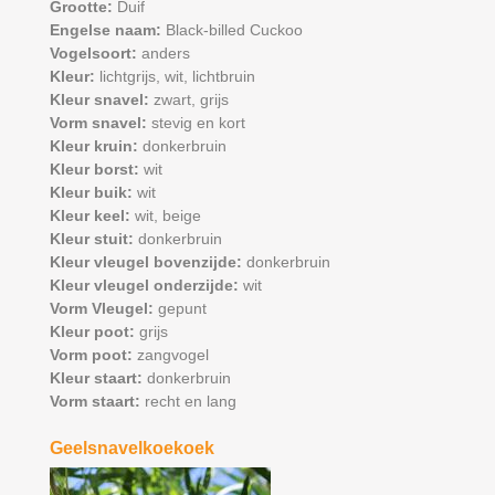
Grootte:
Duif
Engelse naam:
Black-billed Cuckoo
Vogelsoort:
anders
Kleur:
lichtgrijs,
wit,
lichtbruin
Kleur snavel:
zwart,
grijs
Vorm snavel:
stevig en kort
Kleur kruin:
donkerbruin
Kleur borst:
wit
Kleur buik:
wit
Kleur keel:
wit,
beige
Kleur stuit:
donkerbruin
Kleur vleugel bovenzijde:
donkerbruin
Kleur vleugel onderzijde:
wit
Vorm Vleugel:
gepunt
Kleur poot:
grijs
Vorm poot:
zangvogel
Kleur staart:
donkerbruin
Vorm staart:
recht en lang
Geelsnavelkoekoek