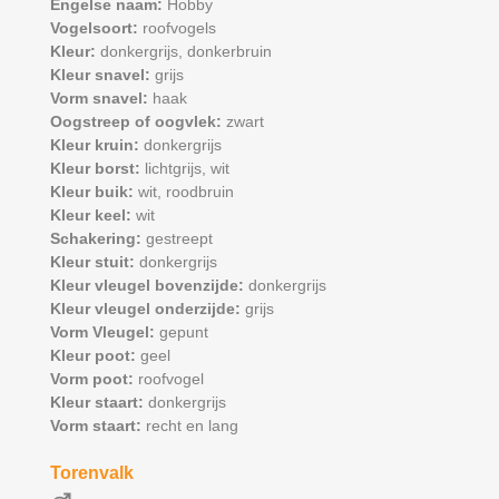
Engelse naam:
Hobby
Vogelsoort:
roofvogels
Kleur:
donkergrijs,
donkerbruin
Kleur snavel:
grijs
Vorm snavel:
haak
Oogstreep of oogvlek:
zwart
Kleur kruin:
donkergrijs
Kleur borst:
lichtgrijs,
wit
Kleur buik:
wit,
roodbruin
Kleur keel:
wit
Schakering:
gestreept
Kleur stuit:
donkergrijs
Kleur vleugel bovenzijde:
donkergrijs
Kleur vleugel onderzijde:
grijs
Vorm Vleugel:
gepunt
Kleur poot:
geel
Vorm poot:
roofvogel
Kleur staart:
donkergrijs
Vorm staart:
recht en lang
Torenvalk