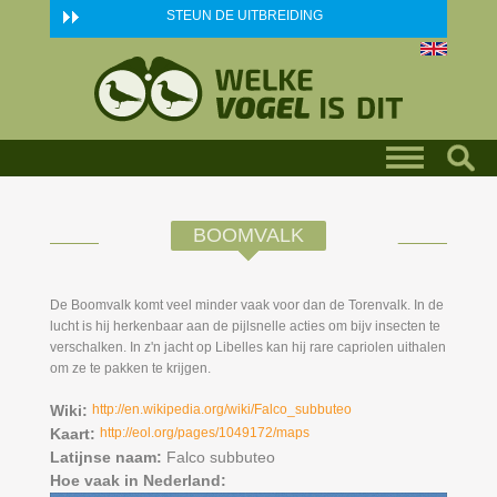
Skip to main content
STEUN DE UITBREIDING
BOOMVALK
De Boomvalk komt veel minder vaak voor dan de Torenvalk. In de
lucht is hij herkenbaar aan de pijlsnelle acties om bijv insecten te
verschalken. In z'n jacht op Libelles kan hij rare capriolen uithalen
om ze te pakken te krijgen.
Wiki:
http://en.wikipedia.org/wiki/Falco_subbuteo
Kaart:
http://eol.org/pages/1049172/maps
Latijnse naam:
Falco subbuteo
Hoe vaak in Nederland: