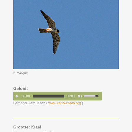
P. Macquet
Geluid:
00:00
00:00
Fernand Deroussen (
www.xeno-canto.org
)
Grootte:
Kraai