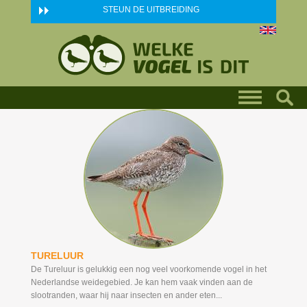
Skip to main content
STEUN DE UITBREIDING
TURELUUR
De Tureluur is gelukkig een nog veel voorkomende vogel in het
Nederlandse weidegebied. Je kan hem vaak vinden aan de
slootranden, waar hij naar insecten en ander eten...